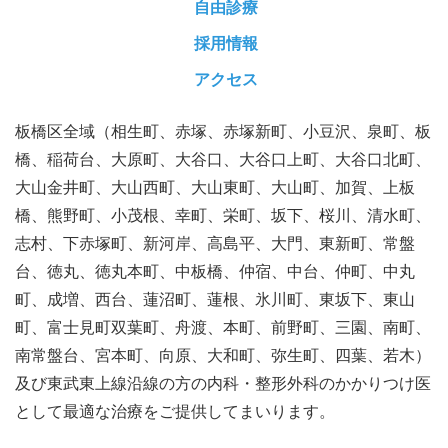
自由診療
採用情報
アクセス
板橋区全域（相生町、赤塚、赤塚新町、小豆沢、泉町、板
橋、稲荷台、大原町、大谷口、大谷口上町、大谷口北町、
大山金井町、大山西町、大山東町、大山町、加賀、上板
橋、熊野町、小茂根、幸町、栄町、坂下、桜川、清水町、
志村、下赤塚町、新河岸、高島平、大門、東新町、常盤
台、徳丸、徳丸本町、中板橋、仲宿、中台、仲町、中丸
町、成増、西台、蓮沼町、蓮根、氷川町、東坂下、東山
町、富士見町双葉町、舟渡、本町、前野町、三園、南町、
南常盤台、宮本町、向原、大和町、弥生町、四葉、若木）
及び東武東上線沿線の方の内科・整形外科のかかりつけ医
として最適な治療をご提供してまいります。