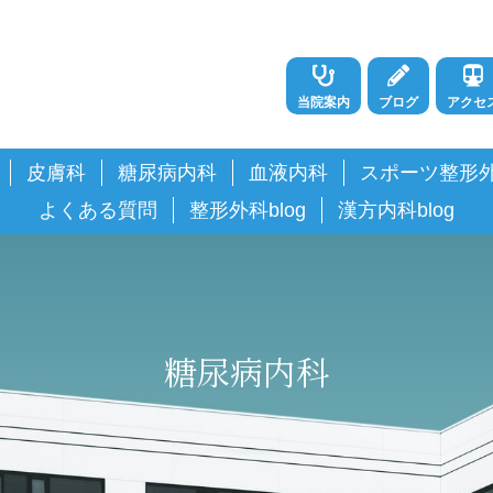
当院案内
ブログ
アクセ
皮膚科
糖尿病内科
血液内科
スポーツ整形
よくある質問
整形外科blog
漢方内科blog
糖尿病内科