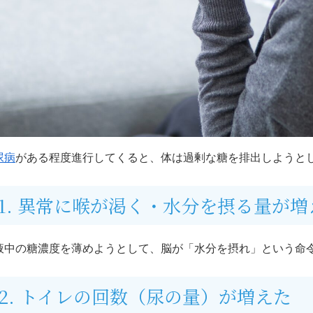
尿病
がある程度進行してくると、体は過剰な糖を排出しようと
1. 異常に喉が渇く・水分を摂る量が増
液中の糖濃度を薄めようとして、脳が「水分を摂れ」という命
2. トイレの回数（尿の量）が増えた