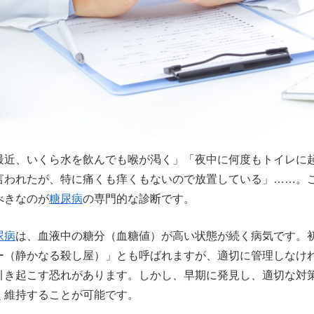
最近、いくら水を飲んでも喉が渇く」「夜中に何度もトイレに
言われたが、特に痛くも痒くもないので放置している」……。
べきなのが
糖尿病
の専門的な診断です。
尿病
は、血液中の糖分（血糖値）が高い状態が続く病気です。
ー（静かなる殺し屋）」とも呼ばれますが、適切に管理しなけ
引き起こす恐れがあります。しかし、早期に発見し、適切な対
く維持することが可能です。