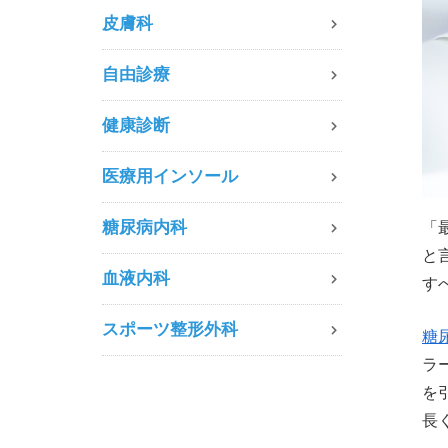
皮膚科
自由診療
健康診断
医療用インソール
糖尿病内科
「
と
血液内科
す
スポーツ整形外科
糖
ラ
を
長