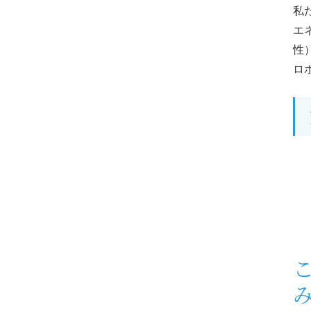
私
エ
性
ロ