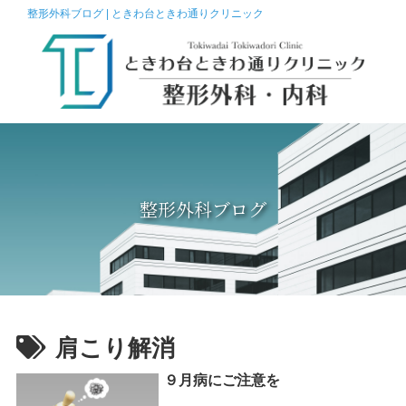
整形外科ブログ | ときわ台ときわ通りクリニック
整形外科ブログ
肩こり解消
９月病にご注意を