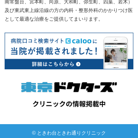
南常盤台、宮本町、向原、大和町、弥生町、四葉、若木）
及び東武東上線沿線の方の内科・整形外科のかかりつけ医
として最適な治療をご提供してまいります。
© ときわ台ときわ通りクリニック