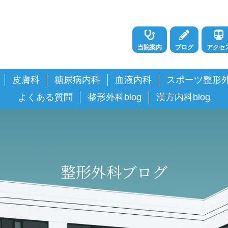
当院案内
ブログ
アクセ
皮膚科
糖尿病内科
血液内科
スポーツ整形
よくある質問
整形外科blog
漢方内科blog
整形外科ブログ