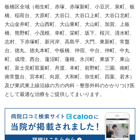
板橋区全域（相生町、赤塚、赤塚新町、小豆沢、泉町、板
橋、稲荷台、大原町、大谷口、大谷口上町、大谷口北町、
大山金井町、大山西町、大山東町、大山町、加賀、上板
橋、熊野町、小茂根、幸町、栄町、坂下、桜川、清水町、
志村、下赤塚町、新河岸、高島平、大門、東新町、常盤
台、徳丸、徳丸本町、中板橋、仲宿、中台、仲町、中丸
町、成増、西台、蓮沼町、蓮根、氷川町、東坂下、東山
町、富士見町双葉町、舟渡、本町、前野町、三園、南町、
南常盤台、宮本町、向原、大和町、弥生町、四葉、若木）
及び東武東上線沿線の方の内科・整形外科のかかりつけ医
として最適な治療をご提供してまいります。