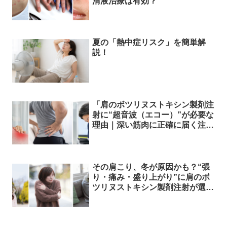
清液治療は有効？
夏の「熱中症リスク」を簡単解
説！
「肩のボツリヌストキシン製剤注
射に“超音波（エコー）”が必要な
理由｜深い筋肉に正確に届く注入
とは
その肩こり、冬が原因かも？“張
り・痛み・盛り上がり”に肩のボ
ツリヌストキシン製剤注射が選ば
れる理由