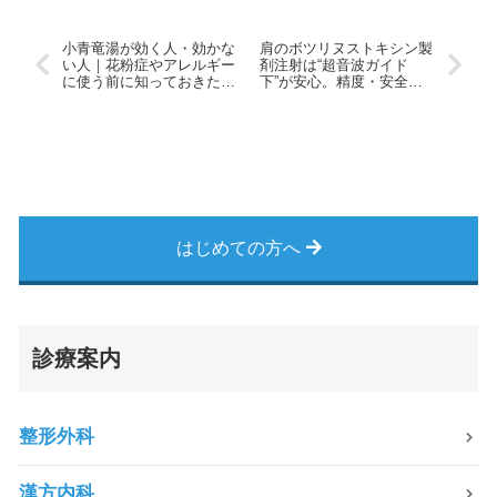
小青竜湯が効く人・効かな
肩のボツリヌストキシン製
い人｜花粉症やアレルギー
剤注射は“超音波ガイド
に使う前に知っておきたい
下”が安心。精度・安全
こと
性・効果が変わる理由
はじめての方へ
診療案内
整形外科
漢方内科