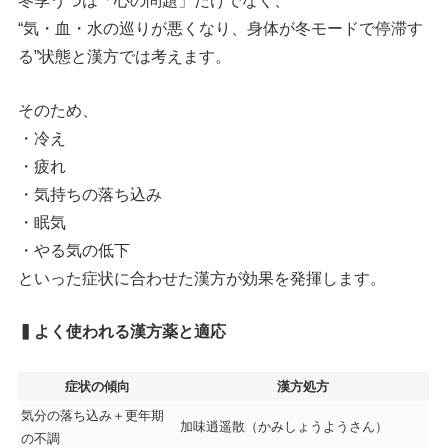
冬季うつは「心の問題」だけでなく、
“気・血・水の巡りが悪くなり、身体が冬モードで停滞す
る”状態と漢方では考えます。
そのため、
・冷え
・疲れ
・気持ちの落ち込み
・眠気
・やる気の低下
といった症状に合わせた漢方が効果を発揮します。
▍よく使われる漢方薬と適応
症状の傾向
漢方処方
気分の落ち込み＋更年期
加味逍遥散（かみしょうようさん）
の不調