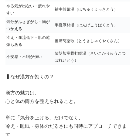
やる気が出ない・疲れや
補中益気湯（ほちゅうえっきとう）
すい
気分がふさぎがち・胸が
半夏厚朴湯（はんげこうぼくとう）
つかえる
冷え・血流低下・肌の乾
当帰芍薬散（とうきしゃくやくさん）
燥もある
柴胡加竜骨牡蛎湯（さいこかりゅうこつ
不安感・不眠が強い
ぼれいとう）
▍
なぜ漢方が効くの？
漢方の魅力は、
心と体の両方を整えられること。
単に「気分を上げる」だけでなく、
冷え・睡眠・身体のだるさにも同時にアプローチできま
す。