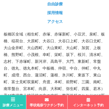
自由診療
採用情報
アクセス
板橋区全域（相生町、赤塚、赤塚新町、小豆沢、泉町、板
橋、稲荷台、大原町、大谷口、大谷口上町、大谷口北町、
大山金井町、大山西町、大山東町、大山町、加賀、上板
橋、熊野町、小茂根、幸町、栄町、坂下、桜川、清水町、
志村、下赤塚町、新河岸、高島平、大門、東新町、常盤
台、徳丸、徳丸本町、中板橋、仲宿、中台、仲町、中丸
町、成増、西台、蓮沼町、蓮根、氷川町、東坂下、東山
町、富士見町双葉町、舟渡、本町、前野町、三園、南町、
南常盤台、宮本町、向原、大和町、弥生町、四葉、若木）
及び東武東上線沿線の方の内科・整形外科のかかりつけ医
として最適な治療をご提供してまいります。
診療メニュー
帯状疱疹ワクチン予約
インターネット予約