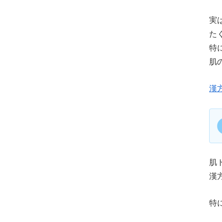
実
た
特
肌
漢
肌
漢
特