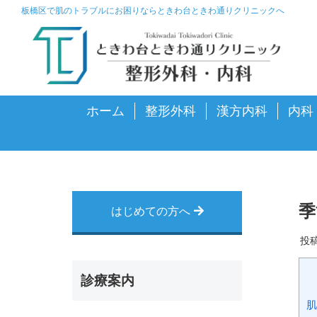
板橋区で肌のトラブルにお困りならときわ台ときわ通りクリニックへ
ホーム
整形外科
漢方内科
内科
季
はじめての方へ
投
診療案内
肌