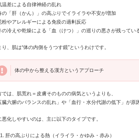
気温差による自律神経の乱れ
春の「肝（かん）」の高ぶりでイライラや不安が増加
花粉やアレルギーによる免疫の過剰反応
冬の冷えや乾燥による「血（けつ）」の巡りの悪さが残ってい
まり、肌は“体の内側をうつす鏡”というわけです。
体の中から整える漢方というアプローチ
方では、肌荒れ＝皮膚そのものの病気というよりも、
五臓六腑のバランスの乱れ」や「血行・水分代謝の低下」が原
に悪化しやすいのは、主に以下のタイプです。
肝の高ぶりによる熱（イライラ・かゆみ・赤み）