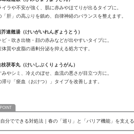
ライラや不安が強く、肌に赤みやほてりが出るタイプに。
の「肝」の高ぶりを鎮め、自律神経のバランスを整えます。
 荊芥連翹湯（けいがいれんぎょうとう）
キビ・吹き出物・顔の赤みなどが出やすいタイプに。
症体質や皮脂の過剰分泌を抑える処方です。
 桂枝茯苓丸（けいしぶくりょうがん）
すみやシミ、冷えのぼせ、血流の悪さが目立つ方に。
の滞り「瘀血（おけつ）」タイプを改善します。
自分でできる対処法｜春の「巡り」と「バリア機能」を支え