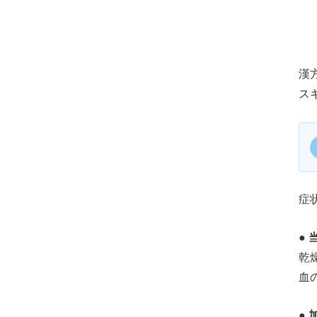
漢
ス
症
●
乾
血
●