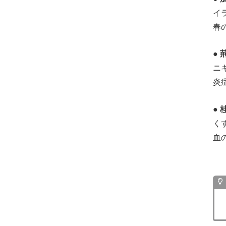
イ
春
●
ニ
炎
●
く
血