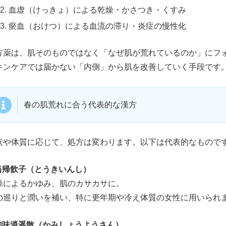
血虚（けっきょ）による乾燥・かさつき・くすみ
瘀血（おけつ）による血流の滞り・炎症の慢性化
方薬は、肌そのものではなく「なぜ肌が荒れているのか」にフ
キンケアでは届かない「内側」から肌を改善していく手段です
春の肌荒れに合う代表的な漢方
状や体質に応じて、処方は変わります。以下は代表的なもので
 当帰飲子（とうきいんし）
燥によるかゆみ、肌のカサカサに。
の巡りと潤いを補い、特に更年期や冷え体質の女性に用いられ
 加味逍遥散（かみしょうようさん）