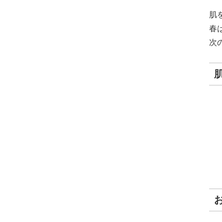
肌
春
次