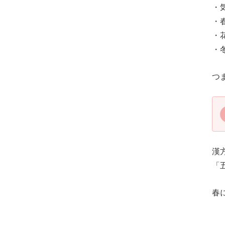
・
・
・
・
つ
漢
「
春