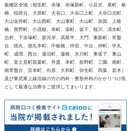
板橋区全域（相生町、赤塚、赤塚新町、小豆沢、泉町、板
橋、稲荷台、大原町、大谷口、大谷口上町、大谷口北町、
大山金井町、大山西町、大山東町、大山町、加賀、上板
橋、熊野町、小茂根、幸町、栄町、坂下、桜川、清水町、
志村、下赤塚町、新河岸、高島平、大門、東新町、常盤
台、徳丸、徳丸本町、中板橋、仲宿、中台、仲町、中丸
町、成増、西台、蓮沼町、蓮根、氷川町、東坂下、東山
町、富士見町双葉町、舟渡、本町、前野町、三園、南町、
南常盤台、宮本町、向原、大和町、弥生町、四葉、若木）
及び東武東上線沿線の方の内科・整形外科のかかりつけ医
として最適な治療をご提供してまいります。