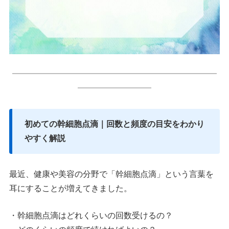
━━━━━━━━━━━━━━━━━━━━━━━━━
━━━━━━━━━
初めての幹細胞点滴｜回数と頻度の目安をわかり
やすく解説
最近、健康や美容の分野で「幹細胞点滴」という言葉を
耳にすることが増えてきました。
・幹細胞点滴はどれくらいの回数受けるの？