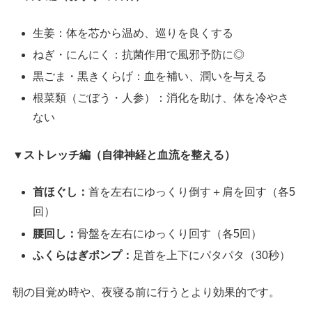
生姜：体を芯から温め、巡りを良くする
ねぎ・にんにく：抗菌作用で風邪予防に◎
黒ごま・黒きくらげ：血を補い、潤いを与える
根菜類（ごぼう・人参）：消化を助け、体を冷やさ
ない
▼ストレッチ編（自律神経と血流を整える）
首ほぐし：
首を左右にゆっくり倒す＋肩を回す（各5
回）
腰回し：
骨盤を左右にゆっくり回す（各5回）
ふくらはぎポンプ：
足首を上下にパタパタ（30秒）
朝の目覚め時や、夜寝る前に行うとより効果的です。