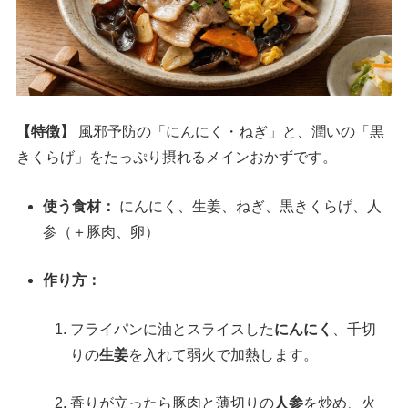
【特徴】
風邪予防の「にんにく・ねぎ」と、潤いの「黒
きくらげ」をたっぷり摂れるメインおかずです。
使う食材：
にんにく、生姜、ねぎ、黒きくらげ、人
参（＋豚肉、卵）
作り方：
フライパンに油とスライスした
にんにく
、千切
りの
生姜
を入れて弱火で加熱します。
香りが立ったら豚肉と薄切りの
人参
を炒め、火