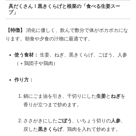
具だくさん！黒きくらげと根菜の「食べる生姜スー
プ」
【特徴】
消化に優しく、飲んで数分で体がポカポカにな
ります。朝食や夕食の汁物に最適です。
使う食材：
生姜、ねぎ、黒きくらげ、ごぼう、人参
（＋鶏団子や鶏肉）
作り方：
鍋にごま油を引き、千切りにした
生姜
と
ねぎ
を
香りが立つまで炒めます。
ささがきにした
ごぼう
、いちょう切りの
人参
、
戻した
黒きくらげ
、鶏肉を入れて炒めます。