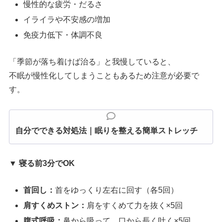
慢性的な疲労・だるさ
イライラや不安感の増加
免疫力低下・体調不良
「季節が落ち着けば治る」と我慢していると、
不眠が慢性化してしまうこともあるため注意が必要で
す。
自分でできる対処法｜眠りを整える簡単ストレッチ
▼ 寝る前3分でOK
首回し：
首をゆっくり左右に回す（各5回）
肩すくめストン：
肩をすくめて力を抜く×5回
腹式呼吸：
鼻から吸って、口から長く吐く×5回