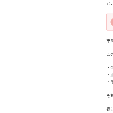
と
東
こ
・
・
・
を
春