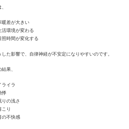
は、
寒暖差が大きい
生活環境が変わる
日照時間が変化する
うした影響で、自律神経が不安定になりやすいのです。
の結果、
イライラ
動悸
眠りの浅さ
肩こり
胃の不快感