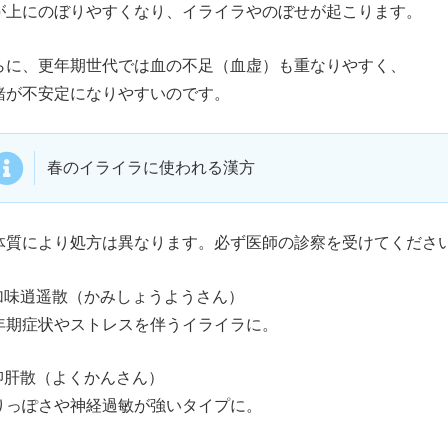
が上にのぼりやすくなり、イライラやのぼせが起こります。
らに、更年期世代では血の不足（血虚）も重なりやすく、
緒が不安定になりやすいのです。
春のイライラに使われる漢方
体質により処方は異なります。必ず医師の診察を受けてくださ
 加味逍遥散（かみしょうようさん）
年期症状やストレスを伴うイライラに。
 抑肝散（よくかんさん）
りっぽさや神経過敏が強いタイプに。