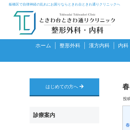
板橋区で自律神経の乱れにお困りならときわ台ときわ通りクリニックへ
ホーム
整形外科
漢方内科
内科
春
はじめての方へ
投
診療案内
春