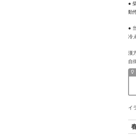
●
動
●
冷
漢
自
イ