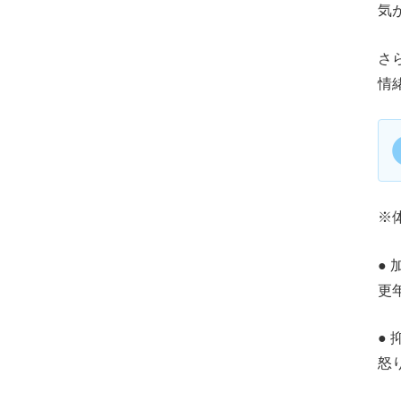
気
さ
情
※
●
更
●
怒