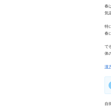
春
気
特
春
で
体
漢
自