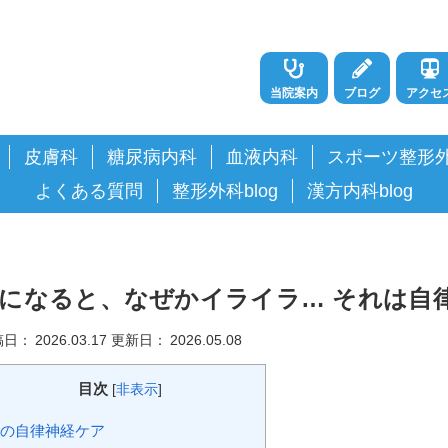
当院案内
ブログ
アクセ
皮膚科
糖尿病内科
血液内科
スポーツ整形
よくある質問
整形外科blog
漢方内科blog
になると、なぜかイライラ… それは自
稿日：
2026.03.17
更新日：
2026.05.08
目次
[
非表示
]
の自律神経ケア