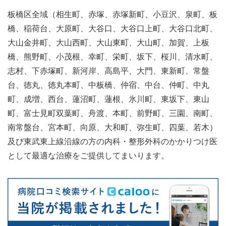
板橋区全域（相生町、赤塚、赤塚新町、小豆沢、泉町、板
橋、稲荷台、大原町、大谷口、大谷口上町、大谷口北町、
大山金井町、大山西町、大山東町、大山町、加賀、上板
橋、熊野町、小茂根、幸町、栄町、坂下、桜川、清水町、
志村、下赤塚町、新河岸、高島平、大門、東新町、常盤
台、徳丸、徳丸本町、中板橋、仲宿、中台、仲町、中丸
町、成増、西台、蓮沼町、蓮根、氷川町、東坂下、東山
町、富士見町双葉町、舟渡、本町、前野町、三園、南町、
南常盤台、宮本町、向原、大和町、弥生町、四葉、若木）
及び東武東上線沿線の方の内科・整形外科のかかりつけ医
として最適な治療をご提供してまいります。