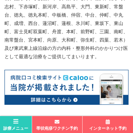
志村、下赤塚町、新河岸、高島平、大門、東新町、常盤
台、徳丸、徳丸本町、中板橋、仲宿、中台、仲町、中丸
町、成増、西台、蓮沼町、蓮根、氷川町、東坂下、東山
町、富士見町双葉町、舟渡、本町、前野町、三園、南町、
南常盤台、宮本町、向原、大和町、弥生町、四葉、若木）
及び東武東上線沿線の方の内科・整形外科のかかりつけ医
として最適な治療をご提供してまいります。
診療メニュー
帯状疱疹ワクチン予約
インターネット予約