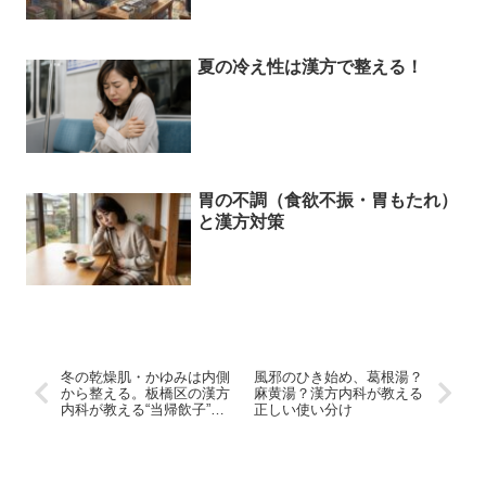
夏の冷え性は漢方で整える！
胃の不調（食欲不振・胃もたれ）
と漢方対策
冬の乾燥肌・かゆみは内側
風邪のひき始め、葛根湯？
から整える。板橋区の漢方
麻黄湯？漢方内科が教える
内科が教える“当帰飲子”の
正しい使い分け
チカラ