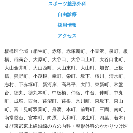
スポーツ整形外科
自由診療
採用情報
アクセス
板橋区全域（相生町、赤塚、赤塚新町、小豆沢、泉町、板
橋、稲荷台、大原町、大谷口、大谷口上町、大谷口北町、
大山金井町、大山西町、大山東町、大山町、加賀、上板
橋、熊野町、小茂根、幸町、栄町、坂下、桜川、清水町、
志村、下赤塚町、新河岸、高島平、大門、東新町、常盤
台、徳丸、徳丸本町、中板橋、仲宿、中台、仲町、中丸
町、成増、西台、蓮沼町、蓮根、氷川町、東坂下、東山
町、富士見町双葉町、舟渡、本町、前野町、三園、南町、
南常盤台、宮本町、向原、大和町、弥生町、四葉、若木）
及び東武東上線沿線の方の内科・整形外科のかかりつけ医