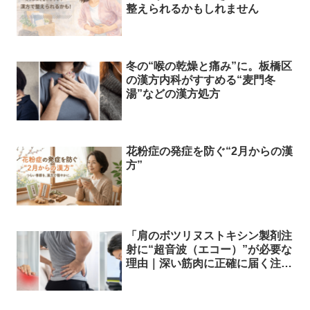
整えられるかもしれません
冬の“喉の乾燥と痛み”に。板橋区
の漢方内科がすすめる“麦門冬
湯”などの漢方処方
花粉症の発症を防ぐ“2月からの漢
方”
「肩のボツリヌストキシン製剤注
射に“超音波（エコー）”が必要な
理由｜深い筋肉に正確に届く注入
とは